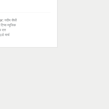
or:
नदीम सैफी
:
टिप्स म्यूजिक
 दत्त
३र्ड मार्च