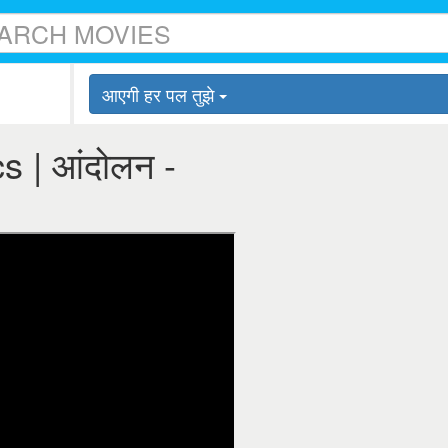
आएगी हर पल तुझे
cs | आंदोलन -