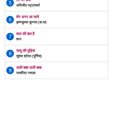
5
अभिजीत भट्टाचार्य
शेर अगर आ जाये
6
कृष्णकुमार कुन्नथ (क.क)
कल की बात है
7
शान
जादू की पुड़िया
8
सुषमा श्रेस्ठ (पूर्णिमा)
अली बाबा अली बाबा
9
जसपिंदर नरूला