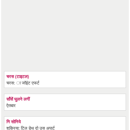
चरस (टाइटल)
चरस: ा जॉइंट एफर्ट
साँसें घुलने लगीं
ऐतबार
नि सोनिये
शुक्रिया: टिल डेथ दो उस अपार्ट