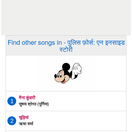
Find other songs in - पुलिस फ़ोर्स: एन इनसाइड
स्टोरी
मैना कुंवारी
1
सुषमा श्रेस्ठ (पूर्णिमा)
चूड़ियां
2
ऋचा शर्मा