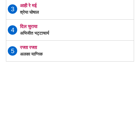
आही रे मई
3
श्रेया घोषाल
दिल चुराया
4
अभिजीत भट्टाचार्य
रफ्ता रफ्ता
5
अलका याग्निक