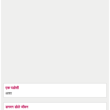
एक पडोसी
आशा
डगमग डोले जीवन