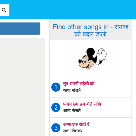
Find other songs in - समाज
को बदल डालो
तुम अपनी सहेली को
1
आशा भोसले
पायल छम छम बोले सखि
2
आशा भोसले
अम्मा एक रोटी दे
3
लता मंगेशकर