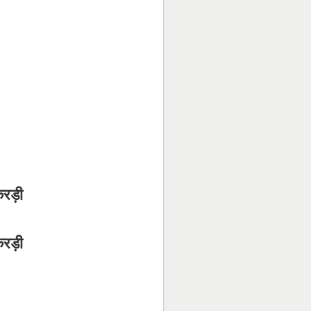
करड़ी
करड़ी