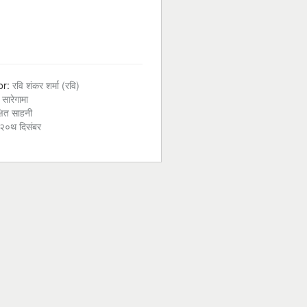
or:
रवि शंकर शर्मा (रवि)
:
सारेगामा
्षित साहनी
२०थ दिसंबर