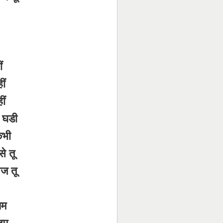
ं
ीं
ीं
ो घडी
कभी
े तू
आज तू
यम
तम