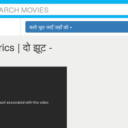
चलो भूल जाएँ जहाँ को
rics | दो झूट -