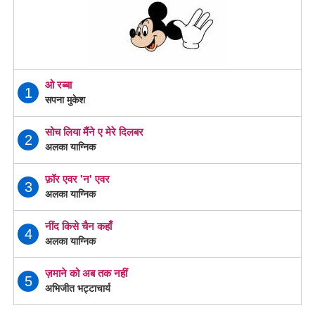
ओ रब्बा
1
सपना मुकेश
सोच लिया मैंने ए मेरे दिलबर
2
अलका याग्निक
फ़ॉर एवर 'न' एवर
3
अलका याग्निक
नींद किसे चैन कहाँ
4
अलका याग्निक
ज़माने को अब तक नहीं
5
अभिजीत भट्टाचार्य