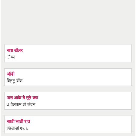
सवा डॉलर
ैय्या
ऑडी
बिट्टू बॉस
पास आके ये तूने क्या
७ वेलकम तो लंदन
साडी साडी रात
खिलाडी ७८६