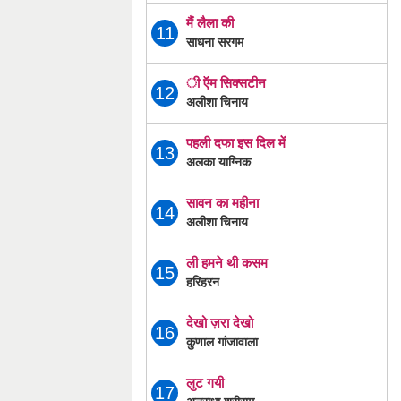
मैं लैला की
11
साधना सरगम
ी ऍम सिक्सटीन
12
अलीशा चिनाय
पहली दफा इस दिल में
13
अलका याग्निक
सावन का महीना
14
अलीशा चिनाय
ली हमने थी कसम
15
हरिहरन
देखो ज़रा देखो
16
कुणाल गांजावाला
लुट गयी
17
अनुराधा श्रीराम