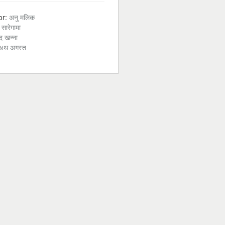
or:
अनु मलिक
:
सारेगामा
द खन्ना
४थ अगस्त