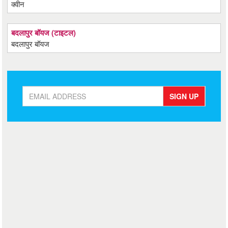
क्वीन
बदलापुर बॉयज (टाइटल)
बदलापुर बॉयज
SIGN UP