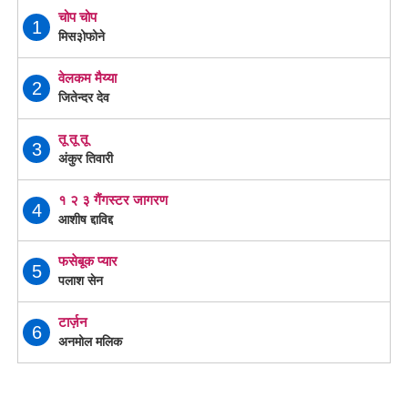
चोप चोप
1
मिस३ोफोने
वेलकम मैय्या
2
जितेन्दर देव
तू तू तू
3
अंकुर तिवारी
१ २ ३ गैंगस्टर जागरण
4
आशीष द्दाविद्द
फसेबूक प्यार
5
पलाश सेन
टार्ज़न
6
अनमोल मलिक