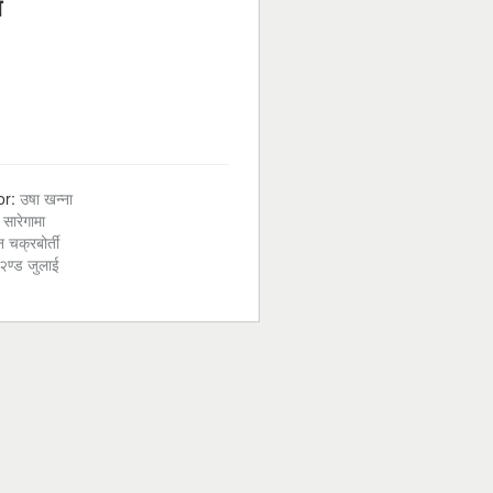
ा
or:
उषा खन्ना
:
सारेगामा
न चक्रबोर्ती
२ण्ड जुलाई