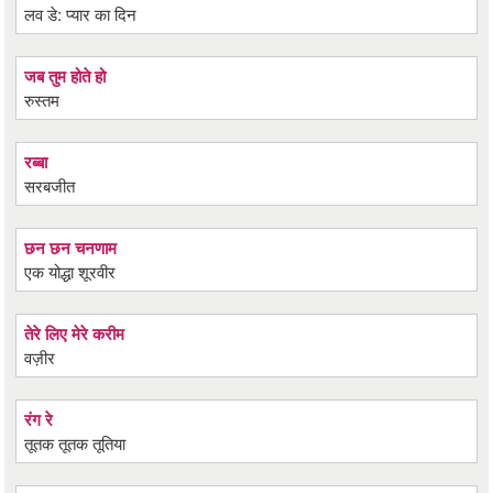
लव डे: प्यार का दिन
जब तुम होते हो
रुस्तम
रब्बा
सरबजीत
छन छन चनणाम
एक योद्धा शूरवीर
तेरे लिए मेरे करीम
वज़ीर
रंग रे
तूतक तूतक तूतिया