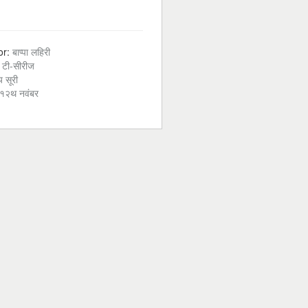
or:
बाप्पा लहिरी
:
टी-सीरीज
 सूरी
१२थ नवंबर