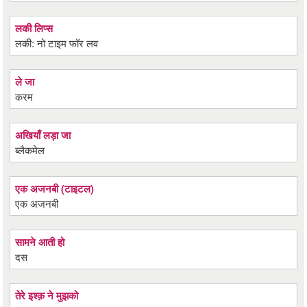
लकी लिप्स
लकी: नो टाइम फॉर लव
ले जा
करम
अखियाँ लड़ा जा
ब्लैकमेल
एक अजनबी (टाइटल)
एक अजनबी
सामने आती हो
दस
तेरे इश्क़ ने मुझको