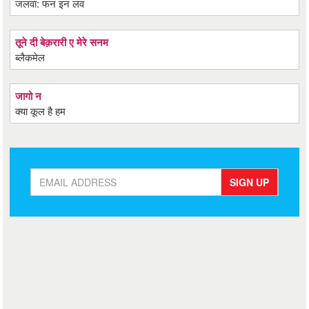
जलवा: फन इन लव
तूने दी बेक़रारी ए मेरे सनम
ब्लैकमेल
जागो न
क्या कूल है हम
SIGN UP