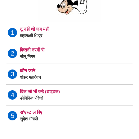
तू नहीं थी जब यहाँ
1
महालक्ष्मी िएर
कितनी नरमी से
2
सोनू निगम
कौन जाने
3
शंकर महादेवन
दिल जो भी कहे (टाइटल)
4
डोमिनिक सेरेजो
स'एस्ट ल विए
5
सुदेश भोंसले