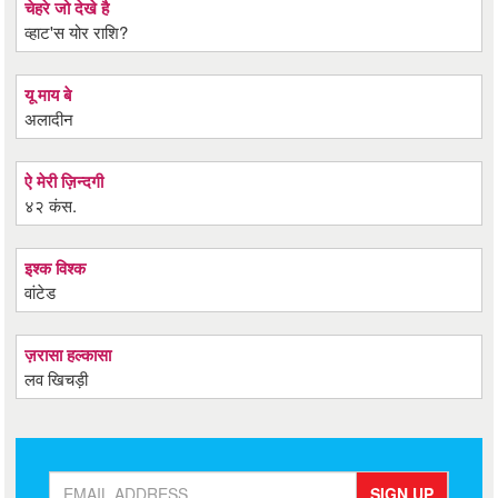
चेहरे जो देखे है
व्हाट'स योर राशि?
यू माय बे
अलादीन
ऐ मेरी ज़िन्दगी
४२ कंस.
इश्क विश्क
वांटेड
ज़रासा हल्कासा
लव खिचड़ी
SIGN UP