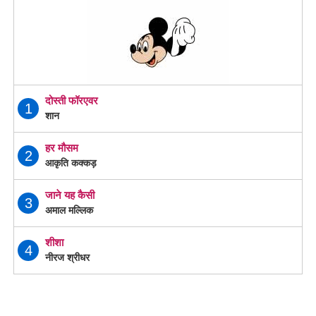
दोस्ती फॉरएवर
1
शान
हर मौसम
2
आकृति कक्कड़
जाने यह कैसी
3
अमाल मल्लिक
शीशा
4
नीरज श्रीधर