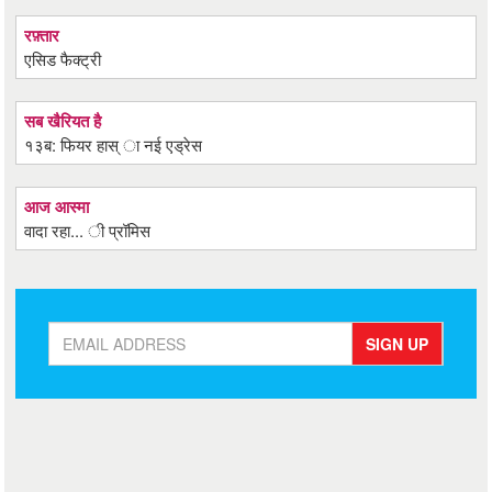
रफ़्तार
एसिड फैक्ट्री
सब खैरियत है
१३ब: फियर हास् ा नई एड्रेस
आज आस्मा
वादा रहा... ी प्रॉमिस
SIGN UP