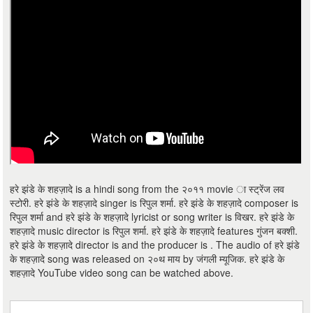
हरे झंडे के शहज़ादे is a hindi song from the २०११ movie ा स्ट्रेंज लव
स्टोरी. हरे झंडे के शहज़ादे singer is रिपुल शर्मा. हरे झंडे के शहज़ादे composer is
रिपुल शर्मा and हरे झंडे के शहज़ादे lyricist or song writer is विखर. हरे झंडे के
शहज़ादे music director is रिपुल शर्मा. हरे झंडे के शहज़ादे features गुंजन बक्शी.
हरे झंडे के शहज़ादे director is and the producer is . The audio of हरे झंडे
के शहज़ादे song was released on २०थ माय by जंगली म्यूजिक. हरे झंडे के
शहज़ादे YouTube video song can be watched above.