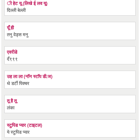
ी हेट यू (लिखे ई लव यू)
दिल्ली बेल्ली
यूँ ही
तनु वेड्स मनु
एवरीडे
दँ९९९
उह ला ला (नॉन स्टॉप डी.ज)
थे डर्टी पिक्चर
तू है तू
लंका
स्टुपिड प्यार (टाइटल)
ये स्टुपिड प्यार