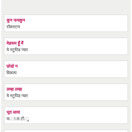
कुन फयकुन
रॉकस्टार
मेहरूम हूँ मैं
ये स्टुपिड प्यार
छोडो न
विकल्प
लम्हा लम्हा
ये स्टुपिड प्यार
भूत आया
फ.ा.ल.टी.ु