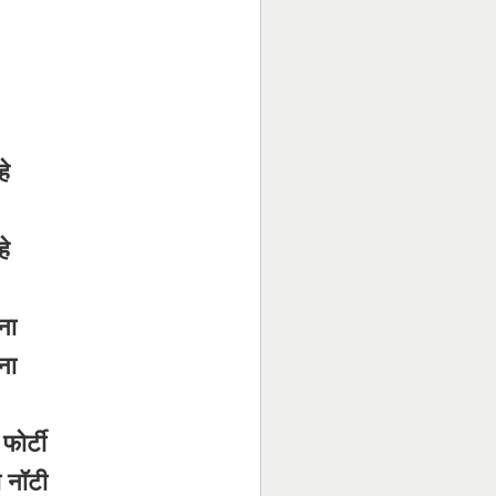
े
े
ना
ना
 फोर्टी
ा नॉटी