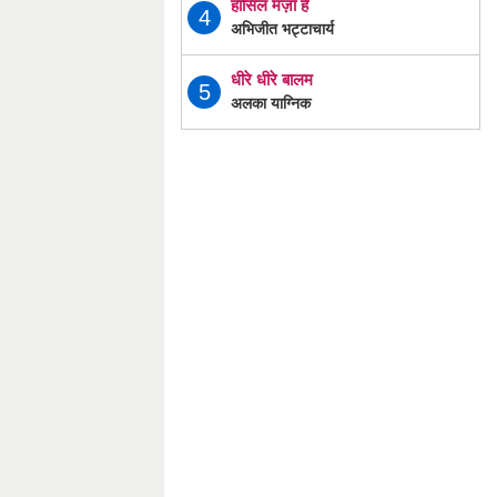
हासिल मज़ा है
4
अभिजीत भट्टाचार्य
धीरे धीरे बालम
5
अलका याग्निक