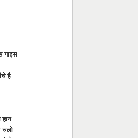
स गाइस
चे है
ो हाय
थ चलो