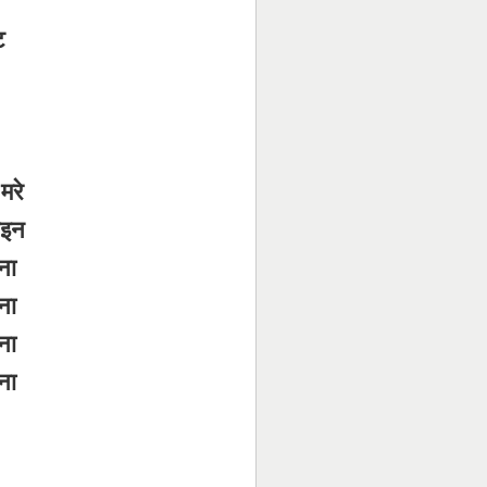
ट
मरे
ाइन
ना
ना
ना
ना