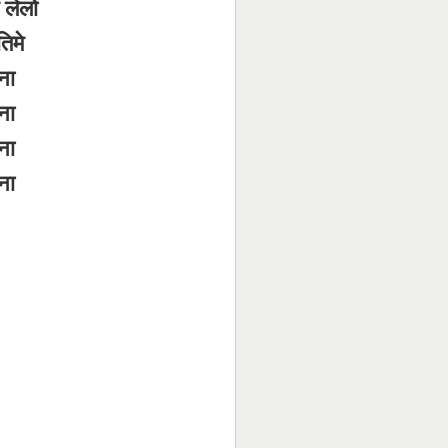
 लेलो
तिमे
ना
ना
ना
ना