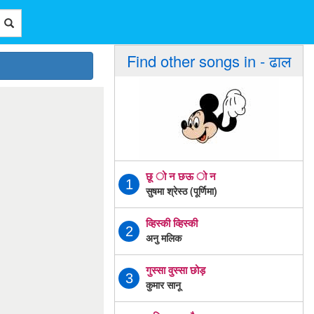
Find other songs in - ढाल
छू ो न छऊ ो न
1
सुषमा श्रेस्ठ (पूर्णिमा)
व्हिस्की व्हिस्की
2
अनु मलिक
गुस्सा वुस्सा छोड़
3
कुमार सानू