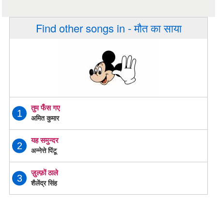
Find other songs in - मौत का साया
तुम फँस गए
1
अमित कुमार
यह समुन्दर
2
अन्नेत्ते पिंटू
ज़ुल्फ़ों ठाले
3
शैलेंद्र सिंह