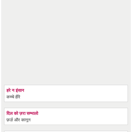
हरे न इंसान
कच्चे हीरे
दिल को ज़रा सम्भालो
फ़र्ज़ और कानून