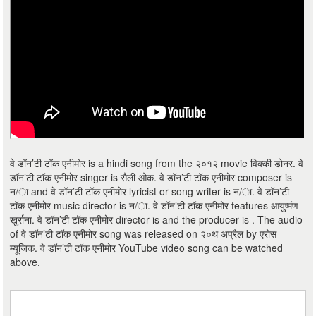
वे डॉन’टी टॉक एनीमोर is a hindi song from the २०१२ movie विक्की डोनर. वे
डॉन’टी टॉक एनीमोर singer is सैली ओक. वे डॉन’टी टॉक एनीमोर composer is
न/ा and वे डॉन’टी टॉक एनीमोर lyricist or song writer is न/ा. वे डॉन’टी
टॉक एनीमोर music director is न/ा. वे डॉन’टी टॉक एनीमोर features आयुष्मंण
खुर्राना. वे डॉन’टी टॉक एनीमोर director is and the producer is . The audio
of वे डॉन’टी टॉक एनीमोर song was released on २०थ अप्रैल by एरोस
म्यूजिक. वे डॉन’टी टॉक एनीमोर YouTube video song can be watched
above.