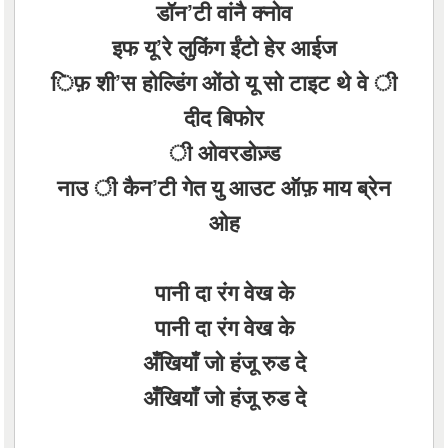
डॉन’टी वांनै क्नोव
इफ यू’रे लुकिंग ईंटो हेर आईज
िफ़ शी’स होल्डिंग ओंठो यू सो टाइट थे वे ी
दीद बिफोर
ी ओवरडोज़्ड
नाउ ी कैन’टी गेत यु आउट ऑफ़ माय ब्रेन
ओह
पानी दा रंग वेख के
पानी दा रंग वेख के
अँखियाँ जो हंजू रुड दे
अँखियाँ जो हंजू रुड दे