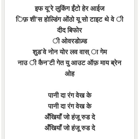
इफ यू’रे लुकिंग ईंटो हेर आईज
िफ़ शी’स होल्डिंग ओंठो यू सो टाइट थे वे ी
दीद बिफोर
ी ओवरडोज़्ड
शुड’वे नोन योर लव वास् ा गेम
नाउ ी कैन’टी गेत यु आउट ऑफ़ माय ब्रेन
ओह
पानी दा रंग वेख के
पानी दा रंग वेख के
अँखियाँ जो हंजू रुड दे
अँखियाँ जो हंजू रुड दे