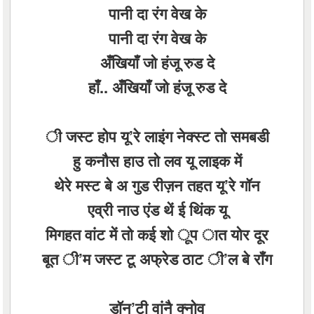
पानी दा रंग वेख के
पानी दा रंग वेख के
अँखियाँ जो हंजू रुड दे
हाँ.. अँखियाँ जो हंजू रुड दे
ी जस्ट होप यू’रे लाइंग नेक्स्ट तो समबडी
हु कनौस हाउ तो लव यू लाइक में
थेरे मस्ट बे अ गुड रीज़न तहत यू’रे गॉन
एव्री नाउ एंड थें ई थिंक यू
मिगहत वांट में तो कई शो ूप ात योर दूर
बूत ी’म जस्ट टू अफ्रेड ठाट ी’ल बे रॉंग
डॉन’टी वांनै क्नोव