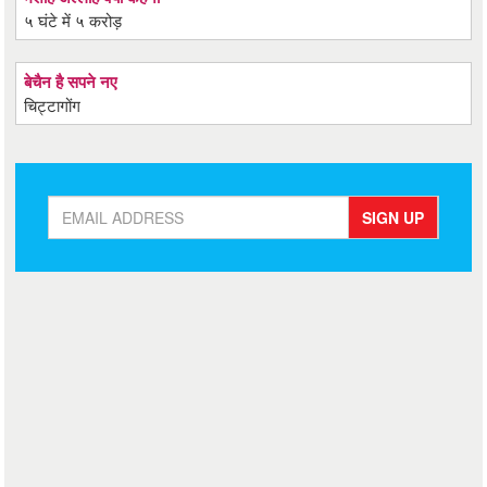
५ घंटे में ५ करोड़
बेचैन है सपने नए
चिट्टागोंग
SIGN UP