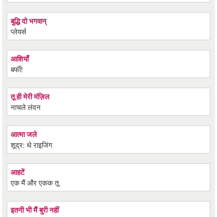
बुद्धि दो भगवान्
प्लेयर्स
आशियाँ
बर्फी!
तू ही मेरी मंज़िल
नाचले लंदन
आत्मा जले
शूद्र: थे राइजिंग
आहटें
एक मैं और एकक तू
इतनी भी मैं बुरी नहीं