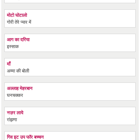
मोटो घोटालो
गोरी तेरे प्यार में
आग का दरिया
इस्साक
माँ
अम्मा की बोली
अल्लाह मेहरबान
घनचक्कर
नज़र लाये
रांझणा
गिव इट उप फॉर बच्चन