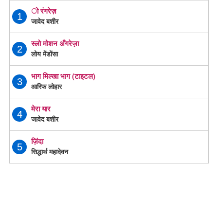
ो रंगरेज़
1
जावेद बशीर
स्लो मोशन अँगरेज़ा
2
लोय मेंडोंसा
भाग मिल्खा भाग (टाइटल)
3
आरिफ लोहार
मेरा यार
4
जावेद बशीर
ज़िंदा
5
सिद्धार्थ महादेवन