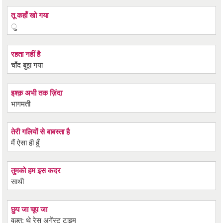
तू कहाँ खो गया
ु
रहता नहीं है
चाँद बुझ गया
इश्क़ अभी तक ज़िंदा
भागमती
तेरी गलियों से बाबस्ता है
मैं ऐसा ही हूँ
तुमको हम इस कदर
साथी
छुप जा चूप जा
वक़्त: थे रेस अगेंस्ट टाइम