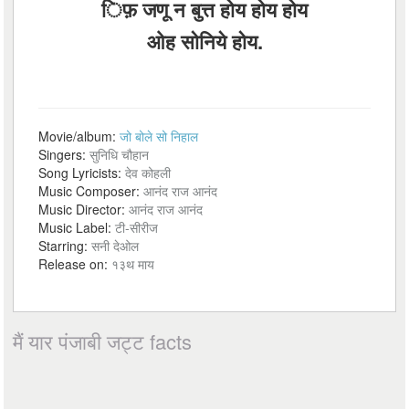
िफ़ जणू न बुत्त होय होय होय
ओह सोनिये होय.
Movie/album:
जो बोले सो निहाल
Singers:
सुनिधि चौहान
Song Lyricists:
देव कोहली
Music Composer:
आनंद राज आनंद
Music Director:
आनंद राज आनंद
Music Label:
टी-सीरीज
Starring:
सनी देओल
Release on:
१३थ माय
मैं यार पंजाबी जट्ट facts