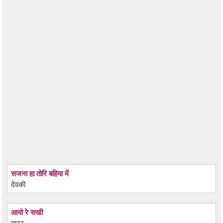
सजना हा तोरि बहिया में
देवकी
आयो रे सखी
वाटर