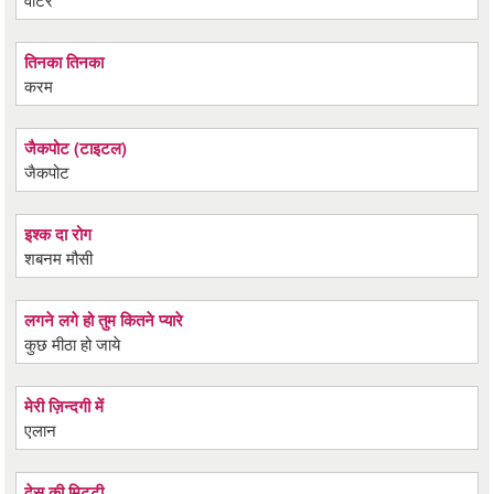
तिनका तिनका
करम
जैकपोट (टाइटल)
जैकपोट
इश्क दा रोग
शबनम मौसी
लगने लगे हो तुम कितने प्यारे
कुछ मीठा हो जाये
मेरी ज़िन्दगी में
एलान
देस की मिटटी