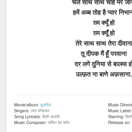
चले साथ साथ चाहे मर जा
हमें अब्ब तोह है प्यार निभा
ग़म क्यूँ हो
ग़म क्यूँ हो
तेरे साथ साथ तेरा दीवान
तू दीपक मैं हूँ परवाना
दर लगे दुनिया से बालमा ह
उल्फ़त ना बाणे अफ़साना.
Movie/album:
बुज़दिल
Music Direct
Singers:
लता मंगेशकर
Music Label
Song Lyricists:
कैफ़ी आज़मी
Starring:
किशो
Music Composer:
सचिन देव बर्मन
Release on: