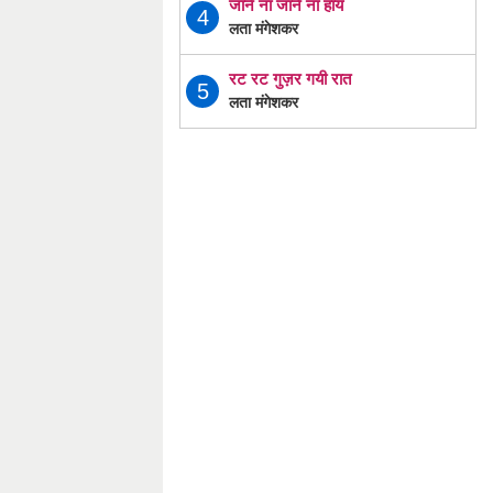
जाने ना जाने ना हाय
4
लता मंगेशकर
रट रट गुज़र गयी रात
5
लता मंगेशकर