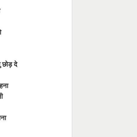
ा
ो
 छोड़ दे
रहना
ी
ाना