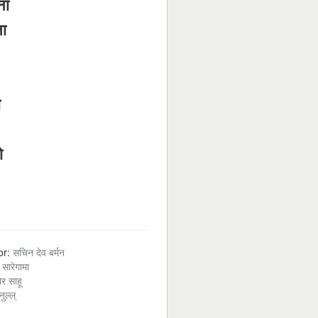
ना
ना
ा
ो
or:
सचिन देव बर्मन
:
सारेगामा
र साहू
नुल्ल्