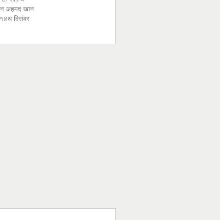
ान अहमद खान
१४थ दिसंबर