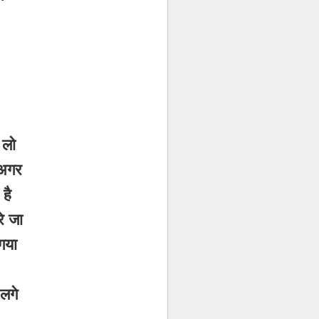
 लो
 अगर
 है
े जा
गया
लगे