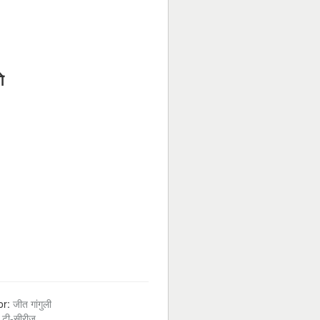
े
or:
जीत गांगुली
:
टी-सीरीज