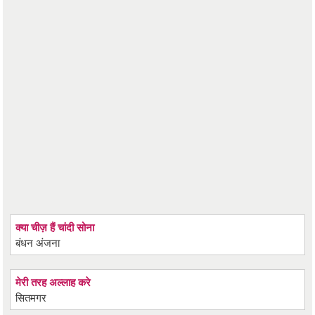
क्या चीज़ हैं चांदी सोना
बंधन अंजना
मेरी तरह अल्लाह करे
सितमगर