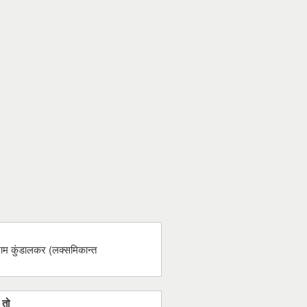
ाम कुंडालकर (लक्समिकान्त
 तो