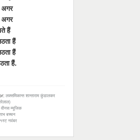
े अगर
े अगर
े हैं
ता हैं
ता हैं
ता हैं.
or:
लक्समिकान्त शान्ताराम कुंडालकर
ारेलाल)
:
वीनस म्यूजिक
ताभ बच्चन
१स्ट नवंबर