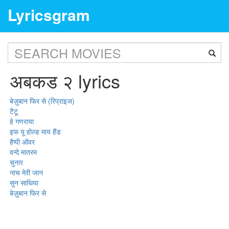
Lyricsgram
अबकड २ lyrics
बेज़ुबान फिर से (रिप्राइज)
टैटू
हे गणराया
इफ यू होल्ड माय हैंड
हैप्पी ऑवर
वन्दे मातरम
चुनार
नाच मेरी जान
सुन साथिया
बेज़ुबान फिर से